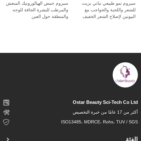
سيروم نمو طبيعي نباتي بزيت
سيروم حمض الهيالورونيك المنعش
للشعر واللحية والحواجب مع
والمرطب للبشرة الجافة للوجه
البيوتين لإصلاح الشعر الخفيف
والمنطقة حول العين
Ostar Beauty Sci-Tech Co Ltd
أكثر من 17 عامًا من خبرة التخصيص
ISO13485، MDRCE، Rohs، TUV / SGS
الفئة